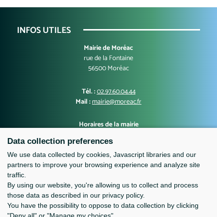
INFOS UTILES
Mairie de Moréac
rue de la Fontaine
56500 Moréac
Tél. :
02.97.60.04.44
Mail :
mairie@moreac.fr
Horaires de la mairie
Lundi, mercredi, jeudi, vendredi : 9h00-12h30 et 13h30-17h00
Data collection preferences
Mardi : 10h00-12h30 et 13h30-17h00
Samedi : 9h-12h
We use data collected by cookies, Javascript libraries and our
partners to improve your browsing experience and analyze site
traffic.
By using our website, you're allowing us to collect and process
those data as described in our privacy policy.
You have the possibility to oppose to data collection by clicking
"Deny all" or "Manage my choices".