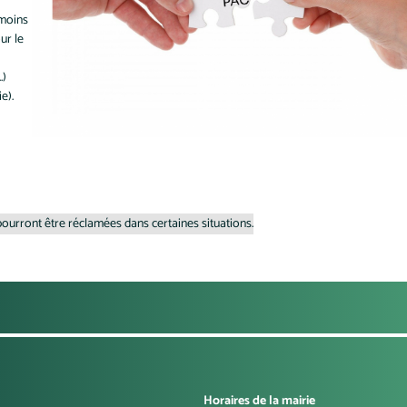
 moins
ur le
.)
ie).
urront être réclamées dans certaines situations.
Horaires de la mairie