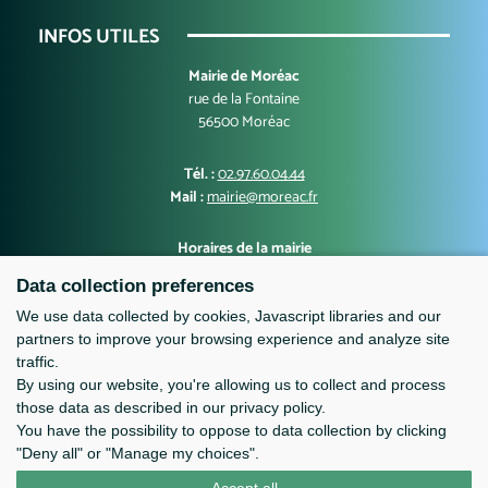
INFOS UTILES
Mairie de Moréac
rue de la Fontaine
56500 Moréac
Tél. :
02.97.60.04.44
Mail :
mairie@moreac.fr
Horaires de la mairie
Lundi, mercredi, jeudi, vendredi : 9h00-12h30 et 13h30-17h00
Data collection preferences
Mardi : 10h00-12h30 et 13h30-17h00
Samedi : 9h-12h
We use data collected by cookies, Javascript libraries and our
partners to improve your browsing experience and analyze site
traffic.
By using our website, you're allowing us to collect and process
those data as described in our privacy policy.
You have the possibility to oppose to data collection by clicking
"Deny all" or "Manage my choices".