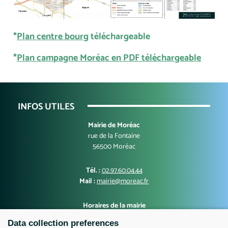
*
Plan centre bourg
téléchargeable
*
Plan campagne Moréac en PDF téléchargeable
INFOS UTILES
Mairie de Moréac
rue de la Fontaine
56500 Moréac
Tél. :
02.97.60.04.44
Mail :
mairie@moreac.fr
Horaires de la mairie
Lundi, mercredi, jeudi, vendredi : 9h00-12h30 et 13h30-17h00
Data collection preferences
Mardi : 10h00-12h30 et 13h30-17h00