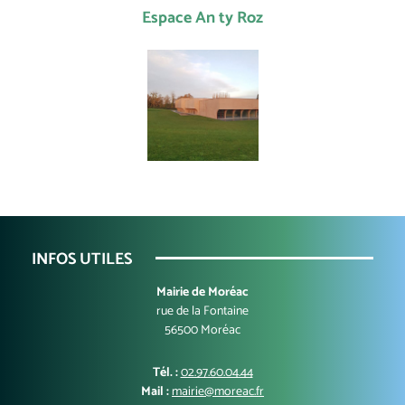
Espace An ty Roz
INFOS UTILES
Mairie de Moréac
rue de la Fontaine
56500 Moréac
Tél. :
02.97.60.04.44
Mail :
mairie@moreac.fr