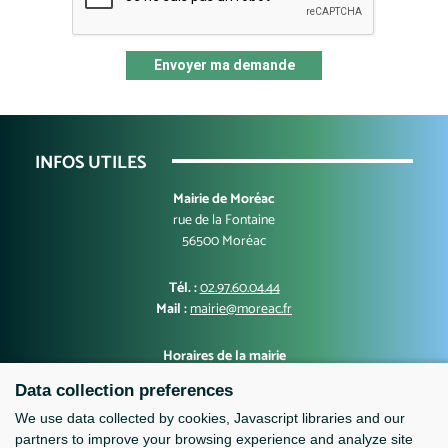
Envoyer ma demande
INFOS UTILES
Mairie de Moréac
rue de la Fontaine
56500 Moréac
Tél. :
02.97.60.04.44
Mail :
mairie@moreac.fr
Horaires de la mairie
Lundi, mercredi, jeudi, vendredi : 9h00-12h30 et 13h30-17h00
Data collection preferences
Mardi : 10h00-12h30 et 13h30-17h00
Samedi : 9h-12h
We use data collected by cookies, Javascript libraries and our
partners to improve your browsing experience and analyze site