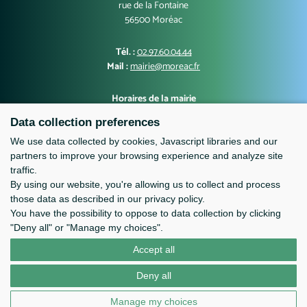
rue de la Fontaine
56500 Moréac
Tél. :
02.97.60.04.44
Mail :
mairie@moreac.fr
Horaires de la mairie
Lundi, mercredi, jeudi, vendredi : 9h00-12h30 et 13h30-17h00
Data collection preferences
Mardi : 10h00-12h30 et 13h30-17h00
Samedi : 9h-12h
We use data collected by cookies, Javascript libraries and our
partners to improve your browsing experience and analyze site
traffic.
By using our website, you're allowing us to collect and process
those data as described in our privacy policy.
You have the possibility to oppose to data collection by clicking
"Deny all" or "Manage my choices".
Accept all
Contact
Mentions légales
Deny all
Manage my choices