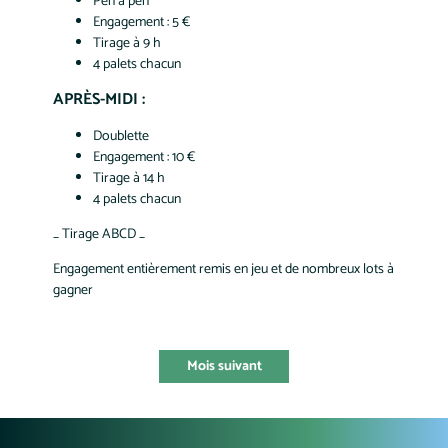
Pen à pen
Engagement : 5 €
Tirage à 9 h
4 palets chacun
APRÈS-MIDI :
Doublette
Engagement : 10 €
Tirage à 14 h
4 palets chacun
_ Tirage ABCD _
Engagement entièrement remis en jeu et de nombreux lots à
gagner
Mois suivant