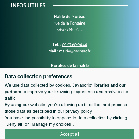
INFOS UTILES
Mairie de Moréac
rue de la Fontaine
56500 Moréac
Tél. :
02.97.60.04.44
Mail :
mairie@moreac.fr
Horaires de la mairie
Lundi, mercredi, jeudi, vendredi : 9h00-12h30 et 13h30-17h00
Data collection preferences
Mardi : 10h00-12h30 et 13h30-17h00
Samedi : 9h-12h
We use data collected by cookies, Javascript libraries and our
partners to improve your browsing experience and analyze site
traffic.
By using our website, you're allowing us to collect and process
those data as described in our privacy policy.
You have the possibility to oppose to data collection by clicking
"Deny all" or "Manage my choices".
Accept all