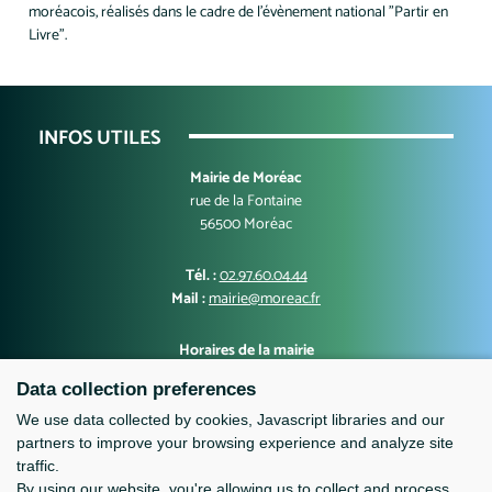
moréacois, réalisés dans le cadre de l'évènement national "Partir en
Livre".
INFOS UTILES
Mairie de Moréac
rue de la Fontaine
56500 Moréac
Tél. :
02.97.60.04.44
Mail :
mairie@moreac.fr
Horaires de la mairie
Lundi, mercredi, jeudi, vendredi : 9h00-12h30 et 13h30-17h00
Data collection preferences
Mardi : 10h00-12h30 et 13h30-17h00
Samedi : 9h-12h
We use data collected by cookies, Javascript libraries and our
partners to improve your browsing experience and analyze site
traffic.
By using our website, you're allowing us to collect and process