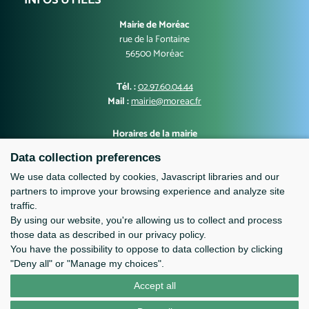
INFOS UTILES
Mairie de Moréac
rue de la Fontaine
56500 Moréac
Tél. :
02.97.60.04.44
Mail :
mairie@moreac.fr
Horaires de la mairie
Lundi, mercredi, jeudi, vendredi : 9h00-12h30 et 13h30-17h00
Data collection preferences
Mardi : 10h00-12h30 et 13h30-17h00
Samedi : 9h-12h
We use data collected by cookies, Javascript libraries and our
partners to improve your browsing experience and analyze site
traffic.
By using our website, you're allowing us to collect and process
those data as described in our privacy policy.
You have the possibility to oppose to data collection by clicking
"Deny all" or "Manage my choices".
Accept all
Contact
Mentions légales